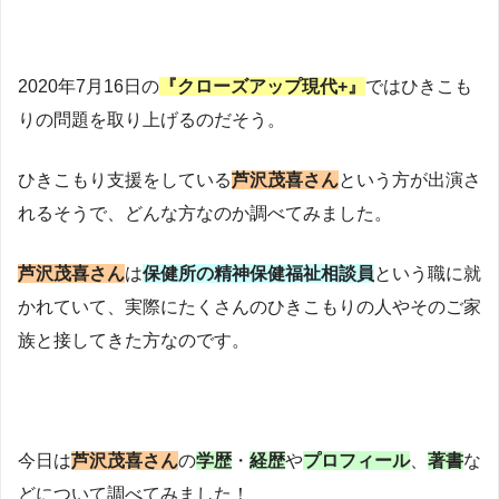
2020年7月16日の
『クローズアップ現代+』
ではひきこも
りの問題を取り上げるのだそう。
ひきこもり支援をしている
芦沢茂喜さん
という方が出演さ
れるそうで、どんな方なのか調べてみました。
芦沢茂喜さん
は
保健所の精神保健福祉相談員
という職に就
かれていて、実際にたくさんのひきこもりの人やそのご家
族と接してきた方なのです。
今日は
芦沢茂喜さん
の
学歴
・
経歴
や
プロフィール
、
著書
な
どについて調べてみました！