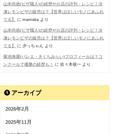
山本尚徳(ピザ職人)の経歴やお店の評判・レシピ！冷
凍レモンピザの販売は？【世界はほしいモノにあふれ
てる】
に
mamaka
より
山本尚徳(ピザ職人)の経歴やお店の評判・レシピ！冷
凍レモンピザの販売は？【世界はほしいモノにあふれ
てる】
に
夕っちゃん
より
菊池海麗(バレエ・きくちみらい)プロフィールは？コ
ンクールで優勝の経歴も！
に
佐々木侯一
より
アーカイブ
2026年2月
2025年11月