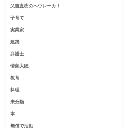
又吉直樹のヘウレーカ！
子育て
実業家
建築
弁護士
情熱大陸
教育
料理
未分類
本
無償で活動